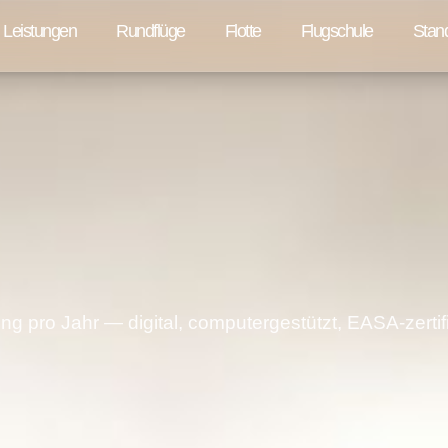
Leistungen
Rundflüge
Flotte
Flugschule
Stan
 pro Jahr — digital, computergestützt, EASA-zertifiz