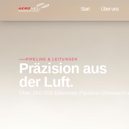
Start
Über uns
PIPELINE & LEITUNGEN
Präzision aus
der Luft.
Über 250.000 Kilometer Pipeline-Überwachung