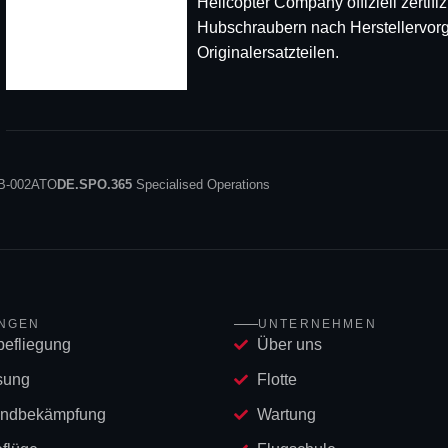
Helicopter Company offiziell zertif
Hubschraubern nach Herstellervor
Originalersatzteilen.
B-002ATO
DE.SPO.365
Specialised Operations
UNGEN
UNTERNEHMEN
befliegung
Über uns
sung
Flotte
andbekämpfung
Wartung