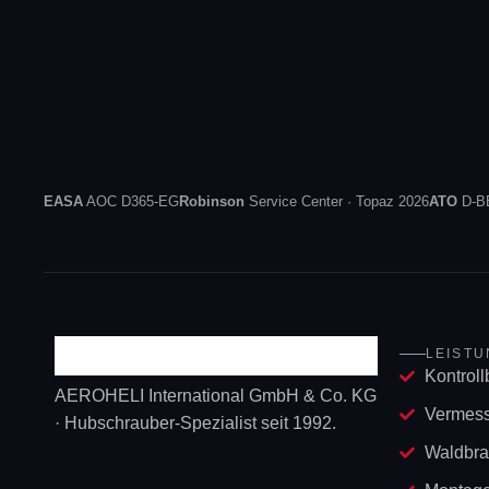
EASA
AOC D365-EG
Robinson
Service Center · Topaz 2026
ATO
D-B
LEIST
Kontroll
AEROHELI International GmbH & Co. KG
Vermes
· Hubschrauber-Spezialist seit 1992.
Waldbr