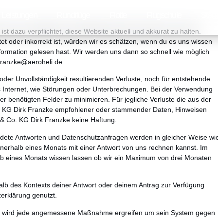
Leistungen
Rundflüge
Flotte
Flugschule
Stan
 dazu verpflichtet, diese Website aktuell und akkurat zu halten.
tet oder inkorrekt ist, würden wir es schätzen, wenn du es uns wissen
 Information gelesen hast. Wir werden uns dann so schnell wie möglich
franzke@
aeroheli.de
.
der Unvollständigkeit resultierenden Verluste, noch für entstehende
s Internet, wie Störungen oder Unterbrechungen. Bei der Verwendung
r benötigten Felder zu minimieren. Für jegliche Verluste die aus der
 KG Dirk Franzke empfohlener oder stammender Daten, Hinweisen
 Co. KG Dirk Franzke keine Haftung.
endete Antworten und Datenschutzanfragen werden in gleicher Weise wi
nnerhalb eines Monats mit einer Antwort von uns rechnen kannst. Im
alb eines Monats wissen lassen ob wir ein Maximum von drei Monaten
halb des Kontexts deiner Antwort oder deinem Antrag zur Verfügung
zerklärung genutzt.
e wird jede angemessene Maßnahme ergreifen um sein System gegen