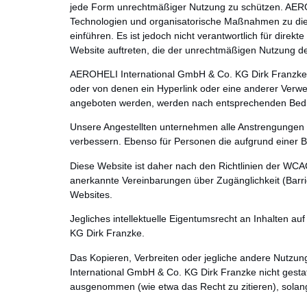
jede Form unrechtmäßiger Nutzung zu schützen. AERO
Technologien und organisatorische Maßnahmen zu dies
einführen. Es ist jedoch nicht verantwortlich für direkt
Website auftreten, die der unrechtmäßigen Nutzung de
AEROHELI International GmbH & Co. KG Dirk Franzke 
oder von denen ein Hyperlink oder eine anderer Verweis
angeboten werden, werden nach entsprechenden Bedin
Unsere Angestellten unternehmen alle Anstrengungen u
verbessern. Ebenso für Personen die aufgrund einer 
Diese Website ist daher nach den Richtlinien der WCAG 
anerkannte Vereinbarungen über Zugänglichkeit (Barrier
Websites.
Jegliches intellektuelle Eigentumsrecht an Inhalten a
KG Dirk Franzke.
Das Kopieren, Verbreiten oder jegliche andere Nutzung
International GmbH & Co. KG Dirk Franzke nicht gestat
ausgenommen (wie etwa das Recht zu zitieren), solang 