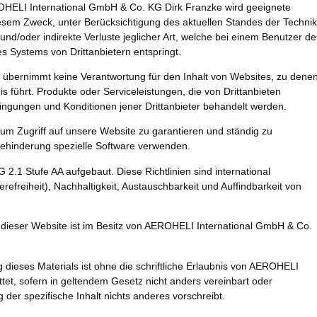
HELI International GmbH & Co. KG Dirk Franzke wird geeignete
em Zweck, unter Berücksichtigung des aktuellen Standes der Technik
e und/oder indirekte Verluste jeglicher Art, welche bei einem Benutzer de
s Systems von Drittanbietern entspringt.
übernimmt keine Verantwortung für den Inhalt von Websites, zu dene
 führt. Produkte oder Serviceleistungen, die von Drittanbieten
gungen und Konditionen jener Drittanbieter behandelt werden.
m Zugriff auf unsere Website zu garantieren und ständig zu
Behinderung spezielle Software verwenden.
2.1 Stufe AA aufgebaut. Diese Richtlinien sind international
efreiheit), Nachhaltigkeit, Austauschbarkeit und Auffindbarkeit von
uf dieser Website ist im Besitz von AEROHELI International GmbH & Co.
 dieses Materials ist ohne die schriftliche Erlaubnis von AEROHELI
tet, sofern in geltendem Gesetz nicht anders vereinbart oder
der spezifische Inhalt nichts anderes vorschreibt.