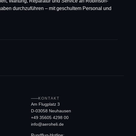
iziert, Wartung, Reparatur und Service an Robinson-
gaben durchzuführen – mit geschultem Personal und
KONTAKT
Am Flugplatz 3
D-03058 Neuhausen
+49 35605 4298 00
info@aeroheli.de
Rundflug-Hotline: