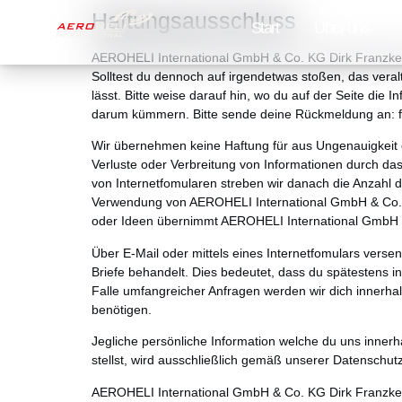
Haftungsausschluss
Start
Über uns
AEROHELI International GmbH & Co. KG Dirk Franzke ist
Solltest du dennoch auf irgendetwas stoßen, das veral
lässt. Bitte weise darauf hin, wo du auf der Seite die
darum kümmern. Bitte sende deine Rückmeldung an:
Wir übernehmen keine Haftung für aus Ungenauigkeit o
Verluste oder Verbreitung von Informationen durch da
von Internetfomularen streben wir danach die Anzahl de
Verwendung von AEROHELI International GmbH & Co.
oder Ideen übernimmt AEROHELI International GmbH &
Über E-Mail oder mittels eines Internetfomulars vers
Briefe behandelt. Dies bedeutet, dass du spätestens i
Falle umfangreicher Anfragen werden wir dich innerh
benötigen.
Jegliche persönliche Information welche du uns inner
stellst, wird ausschließlich gemäß unserer Datenschut
AEROHELI International GmbH & Co. KG Dirk Franzk