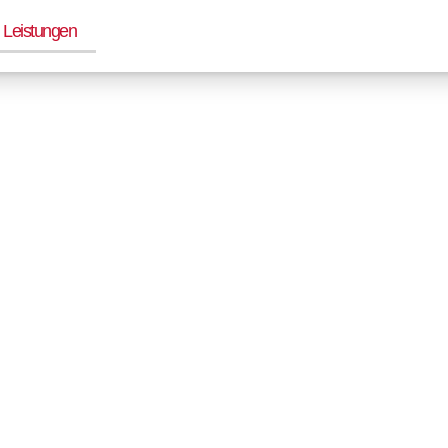
Leistungen
Rundflüge
Flotte
Flugschule
Stan
ivates Erlebnis — bei AEROHELI alle Leistungen aus