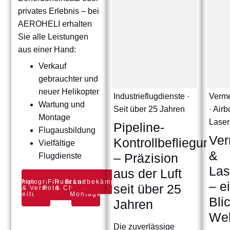
privates Erlebnis – bei
AEROHELI erhalten
Sie alle Leistungen
aus einer Hand:
Verkauf
gebrauchter und
neuer Helikopter
Industrieflugdienste ·
Verme
Wartung und
Seit über 25 Jahren
· Air
Montage
Laser
Pipeline-
Flugausbildung
Ver
Kontrollbefliegung
Vielfältige
&
– Präzision
Flugdienste
Las
aus der Luft
Photogrammetrie
Pipeline
Film- &
Rundflüge
Brandbekämpfung
Lasten
– e
seit über 25
& Vermessung
&
Fotoflüge
& Charter
&
Leitungen
Montage
Bli
Jahren
Wel
Die zuverlässige