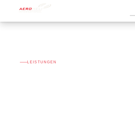
Start
Über uns
LEISTUNGEN
Für Sie heben
wir ab.
Industrieauftrag, Behördeneinsatz oder pr