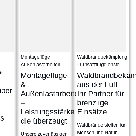
s
Montageflüge ·
Waldbrandbekämpfung
Außenlastarbeiten
· Einsatzflugdienste
e
Montageflüge
Waldbrandbekäm
&
aus der Luft –
ber-
Außenlastarbeiten
Ihr Partner für
 –
–
brenzlige
Leistungsstärke,
Einsätze
es
die überzeugt
Waldbrände stellen für
Mensch und Natur
Unsere zuverlässigen