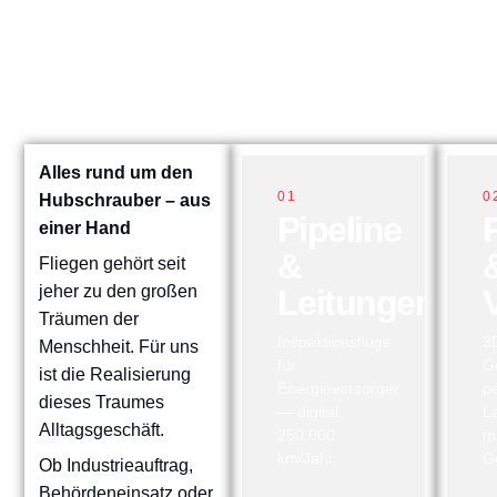
Alles rund um den
01
0
Hubschrauber – aus
Pipeline
einer Hand
&
Fliegen gehört seit
jeher zu den großen
Leitungen
Träumen der
Inspektionsflüge
3
Menschheit. Für uns
für
G
ist die Realisierung
Energieversorger
p
dieses Traumes
— digital,
L
Alltagsgeschäft.
250.000
m
km/Jahr.
G
Ob Industrieauftrag,
Behördeneinsatz oder