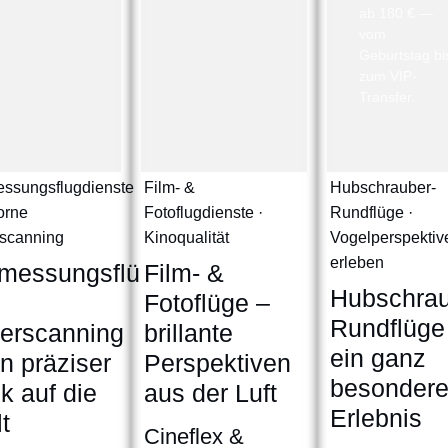
ab 180 € —
vom
Geburtstag bi
zum VIP-
Transfer.
ssungsflugdienste
Film- &
Hubschrauber-
borne
Fotoflugdienste ·
Rundflüge ·
scanning
Kinoqualität
Vogelperspektiv
erleben
messungsflüge
Film- &
Hubschrau
Fotoflüge –
Rundflüge
erscanning
brillante
ein ganz
in präziser
Perspektiven
besonder
ck auf die
aus der Luft
Erlebnis
t
Cineflex &