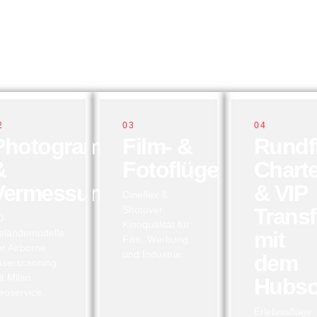
2
03
04
Photogrammetrie
Film- &
Rundf
&
Fotoflüge
Charte
Vermessung
& VIP
Cineflex &
Shotover.
Transf
D-
Kinoqualität für
eländemodelle
mit
Film, Werbung
er Airborne
und Industrie.
dem
aserscanning
it Milan
Hubsc
eoservice.
Erlebnisflüge