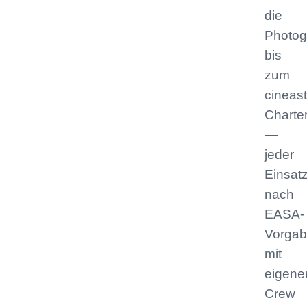
die
Photog
bis
zum
cineas
Charte
—
jeder
Einsat
nach
EASA-
Vorgab
mit
eigene
Crew