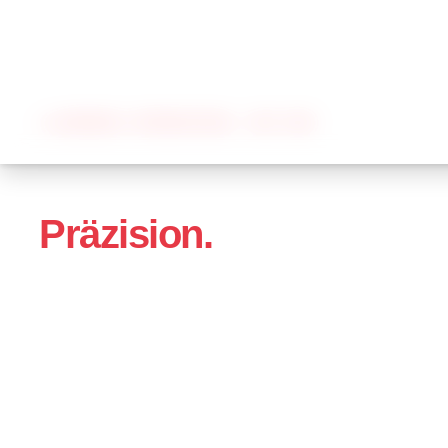
AEROHELI INTERNATIONAL · SEIT 1992
Helikopter­einsätze mit
deutscher
Präzision.
Über 30 Jahre Erfahrung, EASA-zertifiziert,
europaweit im Einsatz. Pipeline-Kontrolle,
Vermessung, Brandbekämpfung, Filmflüge —
und das unvergessliche Rundflugerlebnis.