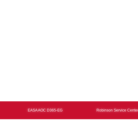
EASA AOC D365-EG
Robinson Service Center